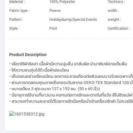
Material :
100% Polyester
Technics :
Fabric type :
Fleece
width :
Pattern :
Holiday&amp;Special Events
weight :
Style :
Print
Certification :
Product Description
• เลือกใช้ผ้าชิลล่า เนื้อผ้ามีความนุ่มลื่น น่าสัมผัส นำมาพิมพ์ลายเต็มผืน
• ให้ความอบอุ่นได้ดี เนื้อผ้าอ่อนโยน
• เย็บขอบอย่างเรียบเนียน ลดการระคายเคืองต่อผิวบอบบางโดยเฉพาะเด็
• ผ่านการทดสอบคุณภาพสิ่งทอระดับสากล OEKO-TEX Standard 100 มั่
• ขนาดเตียง 3 ฟุต ขนาด 127 x 152 ซม. (50 x 60 นิ้ว)
• มีอายุการใช้งานที่ยาวนาน คงทนต่อการซักและตากในที่แจ้ง สีไม่ซีดแม้ผ
• สามารถทำความสะอาดได้โดยการซักมือหรือนำเข้าเครื่องซักผ้า ไม่ควรใช้