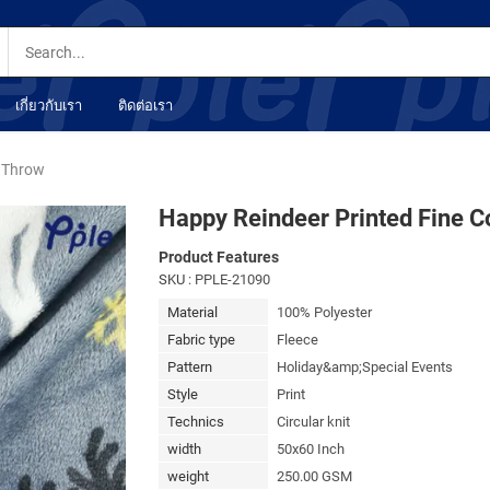
เกี่ยวกับเรา
ติดต่อเรา
l Throw
Happy Reindeer Printed Fine C
Product Features
SKU
: PPLE-21090
Material
100% Polyester
Fabric type
Fleece
Pattern
Holiday&amp;Special Events
Style
Print
Technics
Circular knit
width
50x60 Inch
weight
250.00 GSM